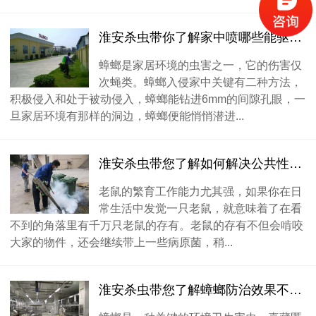
淮安杀虫带你了解家中喷哪些能驱逐蟑螂
蟑螂是家居环境的虫害之一，它的伤害仅
次蝇类。蟑螂入侵家中关键有二种方法，
积极侵入和处于被动侵入，蟑螂能钻进6mm的间隙孔眼，一
旦家居环境有那样的洞边，蟑螂便能悄悄潜进...
淮安杀虫带您了解如何解决公共性环境老鼠多的难题
老鼠的繁育工作能力尤其强，如果你在日
常生活中发觉一只老鼠，就意味着了在看
不到的角落里有千万只老鼠的存有。老鼠的存有不但会啃咬
大家的物件，还会继续带上一些病原菌，稍...
淮安杀虫带您了解蟑螂防治效果不显著的三大缘故