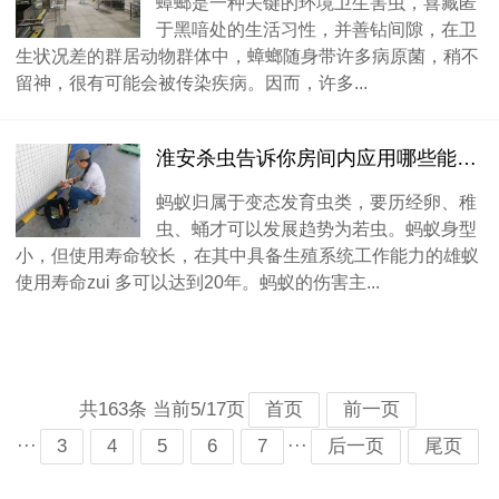
蟑螂是一种关键的环境卫生害虫，喜藏匿
于黑喑处的生活习性，并善钻间隙，在卫
生状况差的群居动物群体中，蟑螂随身带许多病原菌，稍不
留神，很有可能会被传染疾病。因而，许多...
淮安杀虫告诉你房间内应用哪些能解决蚂蚁
蚂蚁归属于变态发育虫类，要历经卵、稚
虫、蛹才可以发展趋势为若虫。蚂蚁身型
小，但使用寿命较长，在其中具备生殖系统工作能力的雄蚁
使用寿命zui 多可以达到20年。蚂蚁的伤害主...
共163条 当前5/17页
首页
前一页
···
···
3
4
5
6
7
后一页
尾页