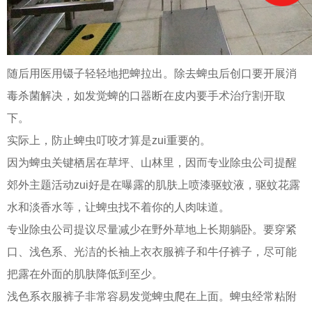
随后用医用镊子轻轻地把蜱拉出。除去蜱虫后创口要开展消
毒杀菌解决，如发觉蜱的口器断在皮内要手术治疗割开取
下。
实际上，防止蜱虫叮咬才算是zui重要的。
因为蜱虫关键栖居在草坪、山林里，因而专业除虫公司提醒
郊外主题活动zui好是在曝露的肌肤上喷漆驱蚊液，驱蚊花露
水和淡香水等，让蜱虫找不着你的人肉味道。
专业除虫公司提议尽量减少在野外草地上长期躺卧。要穿紧
口、浅色系、光洁的长袖上衣衣服裤子和牛仔裤子，尽可能
把露在外面的肌肤降低到至少。
浅色系衣服裤子非常容易发觉蜱虫爬在上面。蜱虫经常粘附