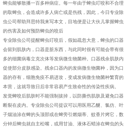
蜱虫能够散播一百多种病症。每一年由于蜱虫叮咬和不合理
的取蜱虫，会造成许多人病亡或是伤残，因此，今日专业除
虫公司帮助拜思特我来写本文，目地便是让大伙儿掌握蜱虫
的伤害及如何预防蜱虫的咬后
专业除虫公司提醒蜱虫叮咬后，假如疏忽大意，蜱虫的口器
会留到肌肤内，口器是脏东西，与此同时很有可能会带有很
多的细菌病毒立克次体等发病微生物菌种。口器残余肌肤内
促使部分皮肤感染。残余口器内的发病微生物菌种，因为口
器的存有，细胞免疫不易进攻，变成发病微生物菌种繁育的
本营，这就导致日后非常容易产生致命性的传染性疾病。
发觉蜱咬后肌肤时不能强制拔掉，以防撕伤肌肤及避免口器
断裂在皮内。专业除虫公司提议可以用医用乙醚、氯仿、叶
子烟油涂在蜱的头顶部或在蜱旁引燃烟蒂、蚊香片烤它，数
分钟后蜱虫就自主松嘴，或用甘油、液体石蜡涂在蜱虫的头