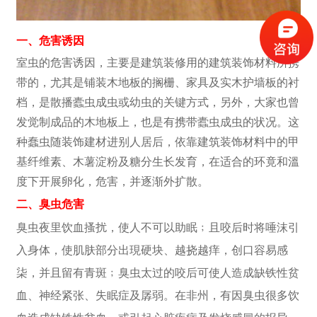
一、危害诱因
室虫的危害诱因，主要是建筑装修用的建筑装饰材料所携
带的，尤其是铺装木地板的搁栅、家具及实木护墙板的衬
档，是散播蠹虫成虫或幼虫的关键方式，另外，大家也曾
发觉制成品的木地板上，也是有携带蠹虫成虫的状况。这
种蠢虫随装饰建材进别人居后，依靠建筑装饰材料中的甲
基纤维素、木薯淀粉及糖分生长发育，在适合的环竟和溫
度下开展卵化，危害，并逐渐外扩散。
二、臭虫危害
臭虫夜里饮血搔扰，使人不可以助眠﹔且咬后时将唾沫引
入身体，使肌肤部分出現硬块、越挠越痒，创口容易感
柒，并且留有青斑﹔臭虫太过的咬后可使人造成缺铁性贫
血、神经紧张、失眠症及孱弱。在非州，有因臭虫很多饮