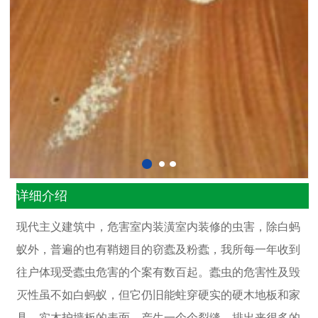
详细介绍
现代主义建筑中，危害室内装潢室内装修的虫害，除白蚂
蚁外，普遍的也有鞘翅目的窃蠹及粉蠹，我所每一年收到
往户体现受蠹虫危害的个案有数百起。蠹虫的危害性及毁
灭性虽不如白蚂蚁，但它仍旧能蛀穿硬实的硬木地板和家
具、实木护墙板的表面，产生一个个裂缝，排出来很多的